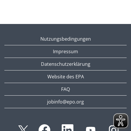
Nutzungsbedingungen
Impressum
Datenschutzerklärung
Website des EPA
FAQ
jobinfo@epo.org
W
W
W
W
W
i
i
i
i