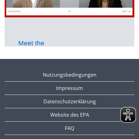
Meet the
team
Get a
glimpse
Nutzungsbedingungen
into the
Impressum
EPO Data
Protection
Datenschutzerklärung
Office
Website des EPA
with Mariya,
Simona and
FAQ
Luca!