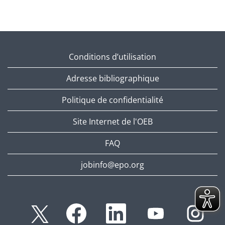
Conditions d’utilisation
Adresse bibliographique
Politique de confidentialité
Site Internet de l'OEB
FAQ
jobinfo@epo.org
S
S
S
S
S
’
’
’
’
’
o
o
o
o