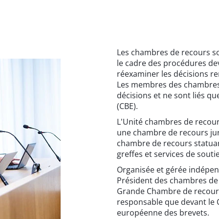
Les chambres de recours son
le cadre des procédures dev
réexaminer les décisions re
Les membres des chambres 
décisions et ne sont liés q
(CBE).
L'Unité chambres de recou
une chambre de recours jur
chambre de recours statuant
greffes et services de souti
Organisée et gérée indépend
Président des chambres de 
Grande Chambre de recours
responsable que devant le C
européenne des brevets.